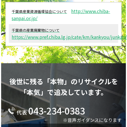
http://www.chiba-
千葉県産業資源循環協会について
sanpai.or.jp/
千葉県の産業廃棄物について
https://www.pref.chiba.lg.jp/cate/km/kankyou/junkan/
後世に残る「本物」のリサイクルを
「本気」で追及しています。
043-234-0383
代表
※音声ガイダンスになります